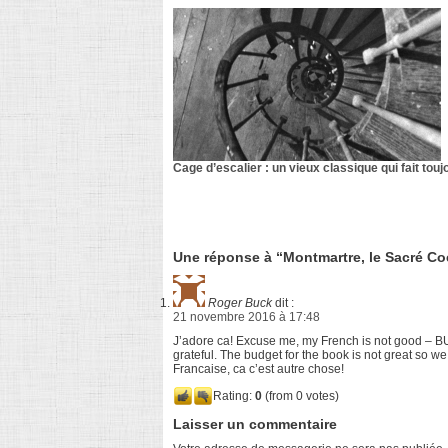
Cage d’escalier : un vieux classique qui fait tou
Une réponse à “Montmartre, le Sacré Coe
Roger Buck
dit :
21 novembre 2016 à 17:48
J’adore ca! Excuse me, my French is not good – BUT 
grateful. The budget for the book is not great so we
Francaise, ca c’est autre chose!
Rating:
0
(from 0 votes)
Laisser un commentaire