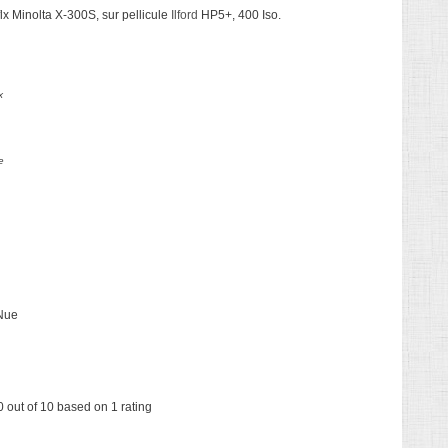
lx Minolta X-300S, sur pellicule
Ilford
HP5+, 400 Iso.
x
e
 Nue
0
out of
10
based on
1
rating