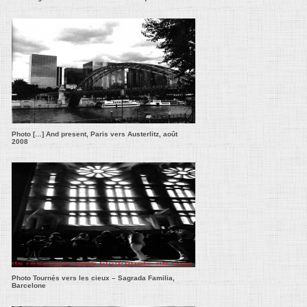
Photo […] And present, Paris vers Austerlitz, août
2008
Photo Tournés vers les cieux – Sagrada Familia,
Barcelone