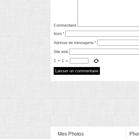
Commentaire
Nom
*
Adresse de messagerie
*
Site web
2
+
1
=
Mes Photos
Phot