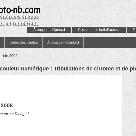
À propos – Contact
Cession de droit d’auteur
T
Toutes les photos
À propos – Contact
 – été 2008
 couleur numérique : Tribulations de chrome et de pi
 2008
ment sur l'image !