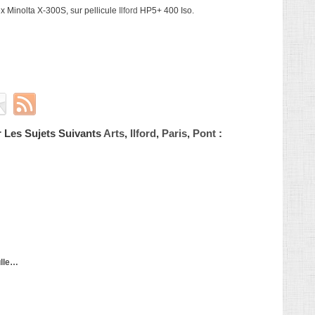
lex Minolta X-300S, sur pellicule
Ilford
HP5+ 400 Iso.
 Les Sujets Suivants
Arts
,
Ilford
,
Paris
,
Pont
:
ulle…