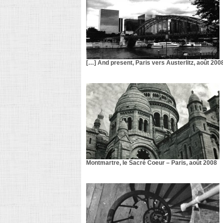
[…] And present, Paris vers Austerlitz, août 200
Montmartre, le Sacré Coeur – Paris, août 2008