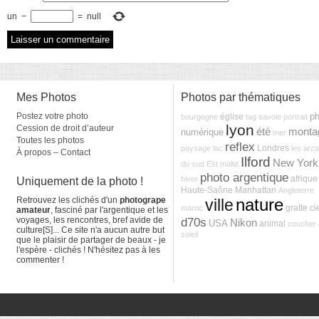
un
−
=
null
Mes Photos
Photos par thématiques
Postez votre photo
ph
église
bourgogne
tag
savoie
portrait
lyon
Cession de droit d’auteur
été
monta
numérique
mer
Toutes les photos
reflex
Londres
paysage
lac
les arcs
À propos – Contact
Ilford
New York
du sud Est
malte
photo argentique
afrique
hiver
Uniquement de la photo !
Haute-Saône
Manhattan
Angleterre
Retrouvez les clichés d'un
photogrape
nature
ville
gratte ci
maroc
amateur
, fasciné par l'argentique et les
voyages, les rencontres, bref avide de
d70s
Nikon
USA
animal
coucher 
culture[S]... Ce site n'a aucun autre but
soleil
que le plaisir de partager de beaux - je
l'espère - clichés ! N'hésitez pas à les
commenter !