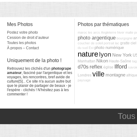
Mes Photos
Photos par thématiques
Postez votre photo
maroc
les arcs
Angleterre
hiver
malte
p
photo argentique
Cession de droit d’auteur
a
bourgogne
Toutes les photos
gratte ciel
coucher de soleil
portrait
lac
photo numérique
À propos – Contact
du sud Est
nature
lyon
New York
U
Uniquement de la photo !
Nikon
Manhattan
Haute-Saône
tag
Ilford
d70s
reflex
église
savoi
Retrouvez les clichés d'un
photogrape
ville
amateur
, fasciné par l'argentique et les
montagne
Londres
afriqu
voyages, les rencontres, bref avide de
paysage
culture[S]... Ce site n'a aucun autre but
que le plaisir de partager de beaux - je
l'espère - clichés ! N'hésitez pas à les
commenter !
Tous