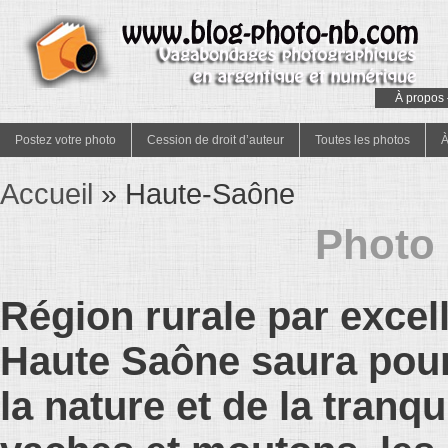
À propos 
Postez votre photo
Cession de droit d’auteur
Toutes les photos
À
Accueil
»
Haute-Saône
Photo
Région rurale par excell
Haute Saône saura pour
la nature et de la tranqu