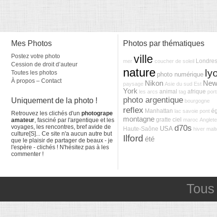
Mes Photos
Photos par thématiques
Postez votre photo
ville
Londre
mer
coucher de soleil
Cession de droit d’auteur
nature
ly
Toutes les photos
photo numérique
À propos – Contact
Nikon
Ne
paysage
Asie du sud Est
York
animal
afrique
les arcs
tag
port
photo argentique
Uniquement de la photo !
bourgogne
reflex
Manhattan
ég
lac
savoie
pont
Retrouvez les clichés d'un
photogrape
montagne
gratte ciel
amateur
, fasciné par l'argentique et les
maroc
Anglete
d70s
voyages, les rencontres, bref avide de
USA
Haute-Saône
hiver
malt
culture[S]... Ce site n'a aucun autre but
Ilford
été
que le plaisir de partager de beaux - je
l'espère - clichés ! N'hésitez pas à les
commenter !
Tous