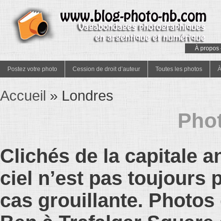
À propos 
Postez votre photo
Cession de droit d’auteur
Toutes les photos
À
Accueil
»
Londres
Pho
Clichés de la capitale an
ciel n’est pas toujours p
cas grouillante. Photos