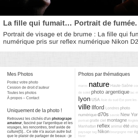
La fille qui fumait… Portrait de fumée.
Portrait de visage et de brume : La fille qui fu
numérique pris sur reflex numérique Nikon D2
Mes Photos
Photos par thématiques
Postez votre photo
nature
Haute-Saône
maroc
co
Cession de droit d’auteur
photo argentique
Toutes les photos
de soleil
lac
m
lyon
À propos – Contact
USA
Asie du sud Est
pont
les
ville
Ilford
photo
Londres
Uniquement de la photo !
d70s
New Yor
numérique
savoie
Retrouvez les clichés d'un
photogrape
montagne
gratte ciel
portrait
Anglet
amateur
, fasciné par l'argentique et les
reflex
été
Manhattan
animal
afri
voyages, les rencontres, bref avide de
Nikon
culture[S]... Ce site n'a aucun autre but
ég
paysage
tag
bourgogne
mer
que le plaisir de partager de beaux - je
hiver