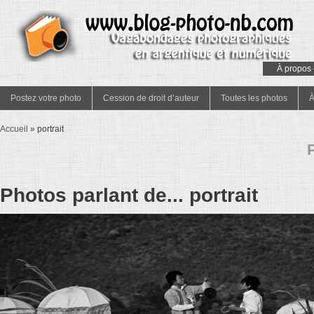
À propos 
Postez votre photo
Cession de droit d’auteur
Toutes les photos
À
Accueil
»
portrait
P
Photos parlant de... portrait