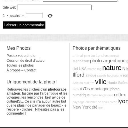
Site web
1
×
quatre
=
Mes Photos
Photos par thématiques
Postez votre photo
animal
Londres
pont
lac
portrait
photo argentique
Cession de droit d’auteur
Manhattan
g
Toutes les photos
nature
Ni
USA
ciel
maroc
tag
À propos – Contact
Ilford
afrique
égl
savoie
bourgogne
ville
Uniquement de la photo !
Haute-Saôn
Asie du sud Est
d70s
montagne
photo
Retrouvez les clichés d'un
photogrape
arcs
amateur
, fasciné par l'argentique et les
reflex
numérique
malte
Angleterre
voyages, les rencontres, bref avide de
lyo
culture[S]... Ce site n'a aucun autre but
paysage
coucher de soleil
hiver
que le plaisir de partager de beaux - je
New York
été
mer
l'espère - clichés ! N'hésitez pas à les
commenter !