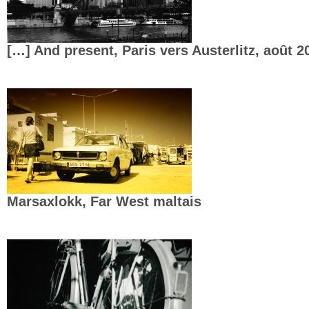
[…] And present, Paris vers Austerlitz, août 2
Marsaxlokk, Far West maltais