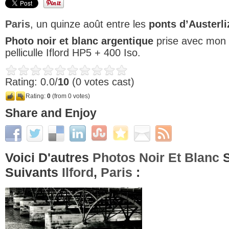
Paris
, un quinze août entre les
ponts d’Austerli
Photo noir et blanc argentique
prise avec mon r
pelliculle Iflord HP5 + 400 Iso.
Rating: 0.0/
10
(0 votes cast)
Rating:
0
(from 0 votes)
Share and Enjoy
Voici D'autres
Photos Noir Et Blanc
S
Suivants
Ilford
,
Paris
: