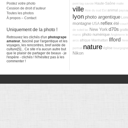
Postez votre photo
Haute-Saône
pont
tag
savoie
malte
ville
Cession de droit d’auteur
animal
Asie du sud Est
paysa
Toutes les photos
lyon
photo argentique
Lon
À propos – Contact
reflex
montagne
été
USA
couc
d70s
Uniquement de la photo !
New York
gratte
de soleil
lac
photo numérique
maroc
Angleterre
l
Retrouvez les clichés d'un
photogrape
Ilford
afrique
Manhattan
arcs
hive
amateur
, fasciné par l'argentique et les
nature
voyages, les rencontres, bref avide de
église
portrait
bourgogn
culture[S]... Ce site n'a aucun autre but
Nikon
que le plaisir de partager de beaux - je
l'espère - clichés ! N'hésitez pas à les
commenter !