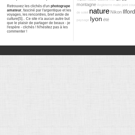
montagne
Angleterre
malte
pont
cou
Retrouvez les clichés d'un
photogrape
nature
amateur
, fasciné par l'argentique et les
Ilfor
Nikon
de soleil
voyages, les rencontres, bref avide de
lyon
culture[S]... Ce site n'a aucun autre but
été
paysage
que le plaisir de partager de beaux - je
l'espère - clichés ! N'hésitez pas à les
commenter !