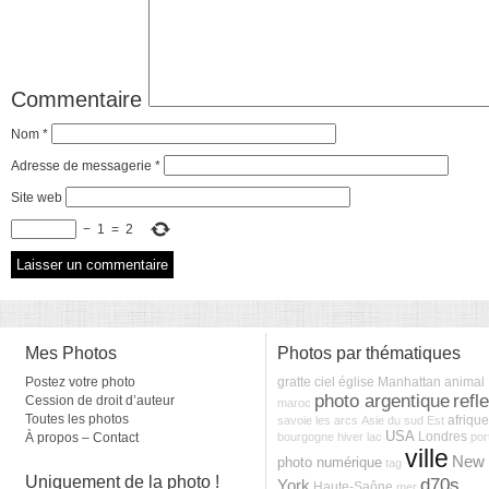
Commentaire
Nom
*
Adresse de messagerie
*
Site web
−
1
=
2
Mes Photos
Photos par thématiques
Postez votre photo
gratte ciel
église
Manhattan
animal
photo argentique
refl
Cession de droit d’auteur
maroc
Toutes les photos
afrique
savoie
les arcs
Asie du sud Est
USA
Londres
À propos – Contact
bourgogne
hiver
lac
port
ville
New
photo numérique
tag
Uniquement de la photo !
d70s
York
Haute-Saône
mer