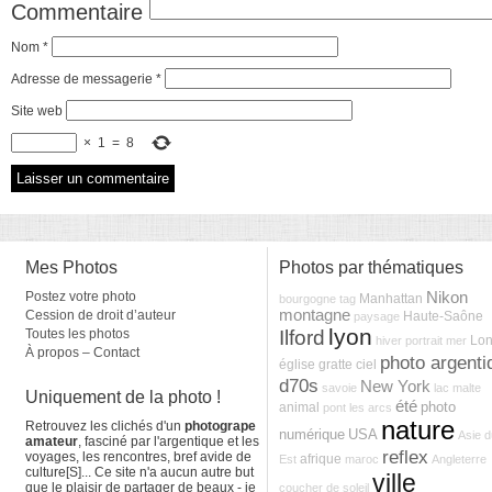
Commentaire
Nom
*
Adresse de messagerie
*
Site web
×
1
=
8
Mes Photos
Photos par thématiques
Postez votre photo
Nikon
Manhattan
bourgogne
tag
montagne
Cession de droit d’auteur
Haute-Saône
paysage
lyon
Toutes les photos
Ilford
Lon
hiver
portrait
mer
À propos – Contact
photo argenti
église
gratte ciel
d70s
New York
savoie
lac
malte
Uniquement de la photo !
été
photo
animal
pont
les arcs
nature
Retrouvez les clichés d'un
photogrape
numérique
USA
Asie 
amateur
, fasciné par l'argentique et les
reflex
voyages, les rencontres, bref avide de
afrique
Est
maroc
Angleterre
culture[S]... Ce site n'a aucun autre but
ville
que le plaisir de partager de beaux - je
coucher de soleil