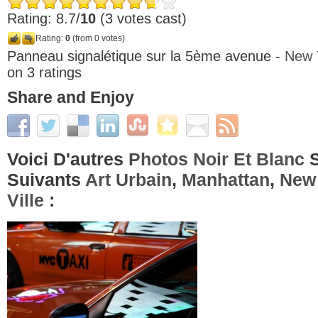
Rating: 8.7/
10
(3 votes cast)
Rating:
0
(from 0 votes)
Panneau signalétique sur la 5ème avenue -
New 
on
3
ratings
Share and Enjoy
Voici D'autres
Photos Noir Et Blanc
S
Suivants
Art Urbain
,
Manhattan
,
New
Ville
: