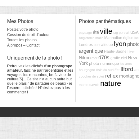
Mes Photos
Photos par thématiques
Postez votre photo
ville
été
USA
paysage
tag
portrait
Cession de droit d’auteur
Manhattan
église
Angleterre
malte
lac
Toutes les photos
lyon
phot
Londres
afrique
pont
À propos – Contact
argentique
Haute-Saône
hiver
d70s
Uniquement de la photo !
Nikon
New
gratte ciel
mer
York
photo numérique
les arcs
Retrouvez les clichés d'un
photogrape
Ilford
an
bourgogne
Asie du sud Est
amateur
, fasciné par l'argentique et les
voyages, les rencontres, bref avide de
reflex
montagn
coucher de soleil
culture[S]... Ce site n'a aucun autre but
nature
que le plaisir de partager de beaux - je
maroc
savoie
l'espère - clichés ! N'hésitez pas à les
commenter !