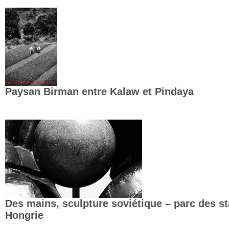
Paysan Birman entre Kalaw et Pindaya
Des mains, sculpture soviétique – parc des s
Hongrie