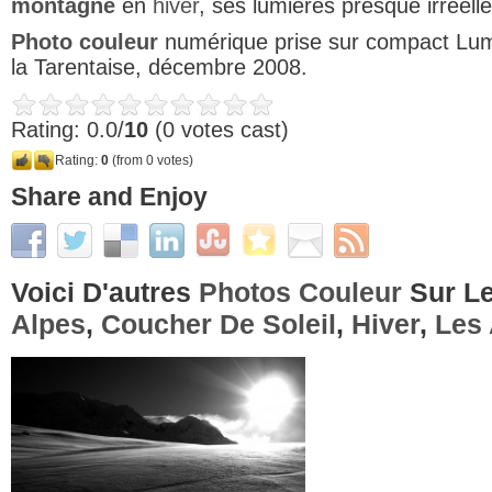
montagne
en
hiver
, ses lumières presque irréelle
Photo couleur
numérique prise sur compact Lum
la Tarentaise, décembre 2008.
Rating: 0.0/
10
(0 votes cast)
Rating:
0
(from 0 votes)
Share and Enjoy
Voici D'autres
Photos Couleur
Sur Le
Alpes
,
Coucher De Soleil
,
Hiver
,
Les