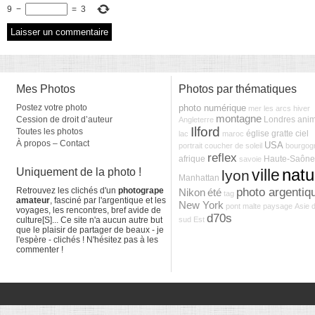
9
−
=
3
Mes Photos
Photos par thématiques
Postez votre photo
photo numérique
mer
les arcs
hiver
montagne
Cession de droit d’auteur
Londres
anim
Angleterre
Ilford
Toutes les photos
église
gratte ciel
lac
maroc
À propos – Contact
USA
portrait
coucher de soleil
bourgog
reflex
afrique
Haute-Saône
savoie
natu
Uniquement de la photo !
ville
lyon
Manhattan
photo argentiq
Retrouvez les clichés d'un
photogrape
Nikon
été
tag
amateur
, fasciné par l'argentique et les
New York
pont
malte
paysage
Asie 
voyages, les rencontres, bref avide de
d70s
culture[S]... Ce site n'a aucun autre but
sud Est
que le plaisir de partager de beaux - je
l'espère - clichés ! N'hésitez pas à les
commenter !