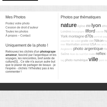
Mes Photos
Photos par thématiques
Postez votre photo
nature
lyon
été
église
afri
Cession de droit d’auteur
Ilford
N
Toutes les photos
Londres
bourgogne
savoie
d70s
À propos – Contact
York
montagne
portrait
pa
Nikon
gratte ciel
coucher de soleil
hi
USA
Manhattan
animal
mer
les arcs
Uniquement de la photo !
photo argentique
Ha
Angleterre
Retrouvez les clichés d'un
photogrape
reflex
Saône
Asie du sud Est
malte
amateur
, fasciné par l'argentique et les
ville
voyages, les rencontres, bref avide de
photo numérique
tag
pont
m
culture[S]... Ce site n'a aucun autre but
que le plaisir de partager de beaux - je
l'espère - clichés ! N'hésitez pas à les
commenter !