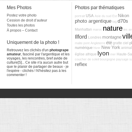
Mes Photos
Photos par thématiques
Postez votre photo
Nikon
USA
portrait
Asie du sud Est
photo argentique
d70s
Cession de droit d’auteur
tag
Toutes les photos
nature
Manhattan
maroc
les a
À propos – Contact
vill
Ilford
montagne
Londres
Uniquement de la photo !
été
p
gratte ciel
malte
pont
Angleterre
New York
numérique
animal
hiver
Retrouvez les clichés d'un
photogrape
lyon
amateur
, fasciné par l'argentique et les
église
afrique
Haute-S
mer
voyages, les rencontres, bref avide de
coucher de soleil
bourgogne
paysage
s
culture[S]... Ce site n'a aucun autre but
reflex
que le plaisir de partager de beaux - je
l'espère - clichés ! N'hésitez pas à les
commenter !