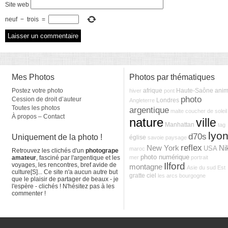
Site web
neuf
−
trois
=
Mes Photos
Photos par thématiques
Postez votre photo
afrique
Haute-Saône
anim
hiver
pont
photo
Cession de droit d’auteur
Londres
Angleterre
Toutes les photos
argentique
malte
coucher de soleil
À propos – Contact
nature
ville
Manhattan
tag
lyo
d70s
Uniquement de la photo !
église
savoie
paysage
reflex
New York
Ni
USA
maroc
Retrouvez les clichés d'un
photogrape
photo numérique
amateur
, fasciné par l'argentique et les
mer
portrait
Ilford
voyages, les rencontres, bref avide de
montagne
Asie du sud Est
culture[S]... Ce site n'a aucun autre but
gratte ciel
les arcs
bourgogne
que le plaisir de partager de beaux - je
l'espère - clichés ! N'hésitez pas à les
commenter !