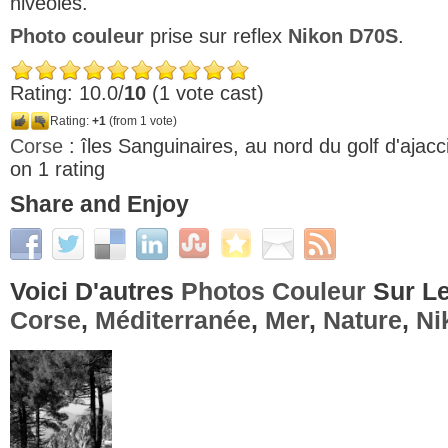
nivéoles.
Photo couleur
prise sur reflex
Nikon D70S
.
Rating: 10.0/
10
(1 vote cast)
Rating:
+1
(from 1 vote)
Corse
: îles Sanguinaires, au nord du golf d'ajacc
on
1
rating
Share and Enjoy
Voici D'autres
Photos Couleur
Sur Le
Corse
,
Méditerranée
,
Mer
,
Nature
,
Ni