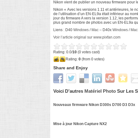
Nikon vient de publier un nouveau firmware pour l
Nikon « Avec les versions 1.11 et antérieures, le 
de l’utilisation d’un EN-EL9a était inférieur au n
jour du firmware A vers la version 1.12, les perfor
plus grand nombre de photos avec un EN-EL9a qu
Liens : D40
Windows
/
Mac
– D40x
Windows
/
Mac
Voir l’article original sur www.pixfan.com
Rating: 0.0/
10
(0 votes cast)
Rating:
0
(from 0 votes)
Share and Enjoy
Voici D'autres
Matériel Photo
Sur Les Su
Nouveaux firmware Nikon D300s D700 D3 D3x
Mise à jour Nikon Capture NX2