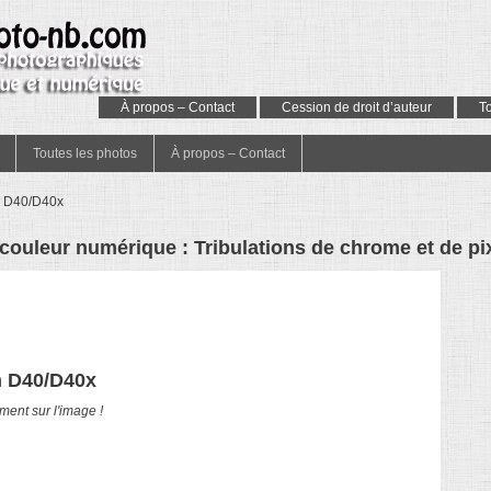
À propos – Contact
Cession de droit d’auteur
T
Toutes les photos
À propos – Contact
n D40/D40x
 couleur numérique : Tribulations de chrome et de pi
n D40/D40x
ment sur l'image !