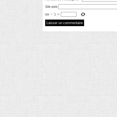
Site web
six
−
1
=