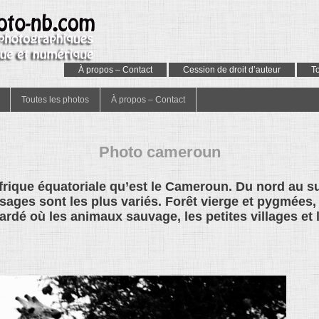
À propos – Contact
Cession de droit d’auteur
T
Toutes les photos
À propos – Contact
Photo cameroun
rique équatoriale qu’est le Cameroun. Du nord au su
ysages sont les plus variés. Forêt vierge et pygmées
dé où les animaux sauvage, les petites villages et l